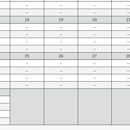
--
--
--
--
--
--
--
--
18
19
20
2
--
--
--
--
--
--
--
--
--
--
--
--
--
--
--
--
25
26
27
2
--
--
--
--
--
--
--
--
--
--
--
--
--
--
--
--