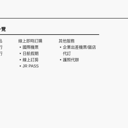
一覽
品
線上即時訂購
其他服務
行
國際機票
企業出差機票/飯店
行
日航假期
代訂
線上訂房
護照代辦
JR PASS