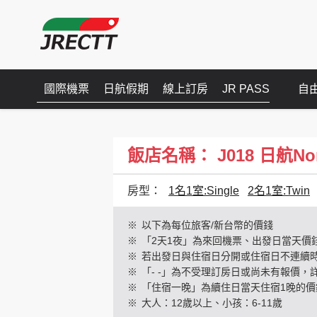
國際機票
日航假期
線上訂房
JR PASS
自
飯店名稱： J018 日航Northl
房型：
1名1室:Single
2名1室:Twin
※
以下為每位旅客/新台幣的價錢
※
「2天1夜」為來回機票、出發日當天價
※
若出發日與住宿日分開或住宿日不連續
※
「- -」為不受理訂房日或尚未有報價，
※
「住宿一晚」為續住日當天住宿1晚的價
※
大人：12歲以上、小孩：6-11歲