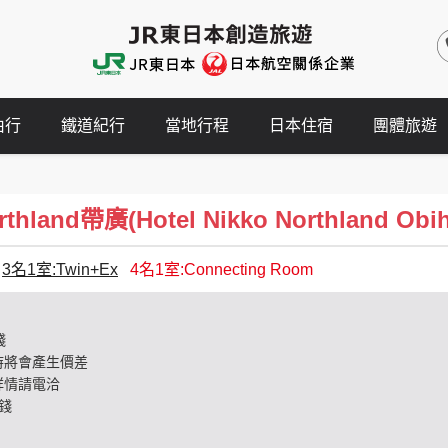
由行
鐵道紀行
當地行程
日本住宿
團體旅遊
and帶廣(Hotel Nikko Northland Obih
3名1室:Twin+Ex
4名1室:Connecting Room
錢
時將會產生價差
詳情請電洽
錢