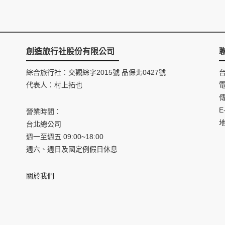
創造旅行社股份有限公司
綜合旅行社：交觀綜字2015號 品保北0427號
代表人：村上拓也
電
傳
E
營業時間：
台北總公司
週一至週五 09:00~18:00
週六、週日及國定例假日休息
關於我們