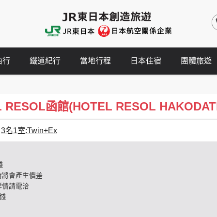
由行
鐵道紀行
當地行程
日本住宿
團體旅遊
 RESOL函館(HOTEL RESOL HAKODAT
3名1室:Twin+Ex
錢
時將會產生價差
詳情請電洽
錢