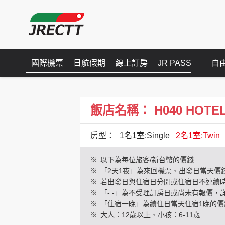
國際機票
日航假期
線上訂房
JR PASS
自
飯店名稱： H040 HOTEL
房型：
1名1室:Single
2名1室:Twin
※
以下為每位旅客/新台幣的價錢
※
「2天1夜」為來回機票、出發日當天價
※
若出發日與住宿日分開或住宿日不連續
※
「- -」為不受理訂房日或尚未有報價，
※
「住宿一晚」為續住日當天住宿1晚的價
※
大人：12歲以上、小孩：6-11歲