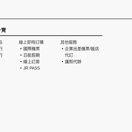
一覽
品
線上即時訂購
其他服務
行
國際機票
企業出差機票/飯店
行
日航假期
代訂
線上訂房
護照代辦
JR PASS