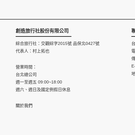
創造旅行社股份有限公司
綜合旅行社：交觀綜字2015號 品保北0427號
代表人：村上拓也
電
傳
E
營業時間：
台北總公司
週一至週五 09:00~18:00
週六、週日及國定例假日休息
關於我們