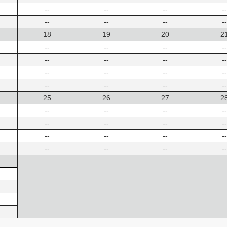
--
--
--
--
--
--
--
--
18
19
20
2
--
--
--
--
--
--
--
--
--
--
--
--
--
--
--
--
25
26
27
2
--
--
--
--
--
--
--
--
--
--
--
--
--
--
--
--