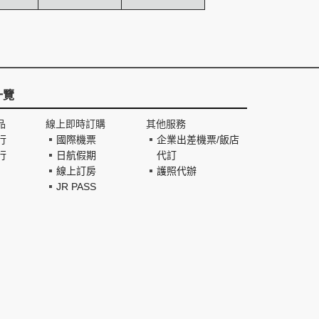
一覽
品
線上即時訂購
其他服務
行
國際機票
企業出差機票/飯店
行
日航假期
代訂
線上訂房
護照代辦
JR PASS