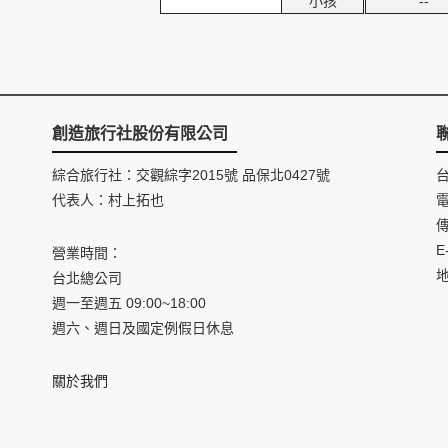
小孩
--
創造旅行社股份有限公司
綜合旅行社：交觀綜字2015號 品保北0427號
代表人：村上拓也
電
傳
E
營業時間：
台北總公司
週一至週五 09:00~18:00
週六、週日及國定例假日休息
關於我們