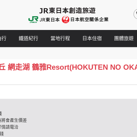
由行
鐵道紀行
當地行程
日本住宿
團體旅遊
走湖 鶴雅Resort(HOKUTEN NO OKA La
錢
時將會產生價差
詳情請電洽
錢