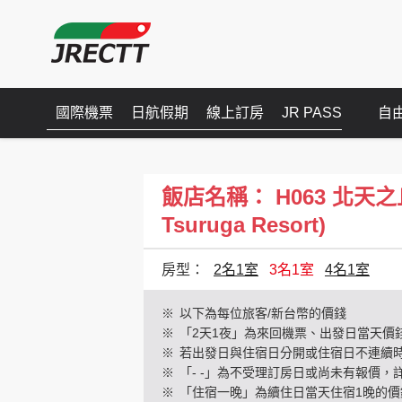
國際機票
日航假期
線上訂房
JR PASS
自
飯店名稱： H063 北天之丘 網
Tsuruga Resort)
房型：
2名1室
3名1室
4名1室
※
以下為每位旅客/新台幣的價錢
※
「2天1夜」為來回機票、出發日當天價
※
若出發日與住宿日分開或住宿日不連續
※
「- -」為不受理訂房日或尚未有報價，
※
「住宿一晚」為續住日當天住宿1晚的價