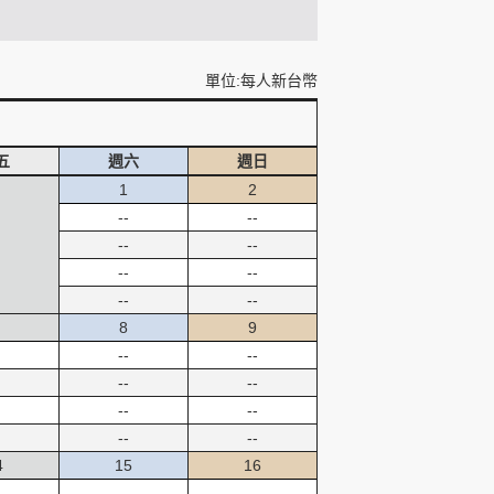
單位:每人新台幣
五
週六
週日
1
2
--
--
--
--
--
--
--
--
8
9
--
--
--
--
--
--
--
--
4
15
16
--
--