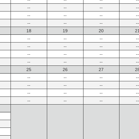
--
--
--
--
--
--
--
--
--
--
--
--
18
19
20
2
--
--
--
--
--
--
--
--
--
--
--
--
--
--
--
--
25
26
27
2
--
--
--
--
--
--
--
--
--
--
--
--
--
--
--
--