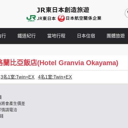
由行
鐵道紀行
當地行程
日本住宿
團體旅遊
比亞飯店(Hotel Granvia Okayama)
3名1室:Twin+EX
4名1室:Twin+EX
錢
時將會產生價差
詳情請電洽
錢