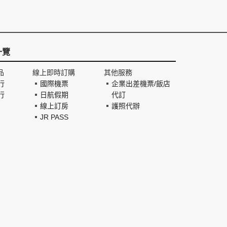
一覽
品
線上即時訂購
其他服務
行
國際機票
企業出差機票/飯店
行
日航假期
代訂
線上訂房
護照代辦
JR PASS