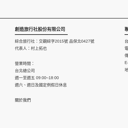
創造旅行社股份有限公司
綜合旅行社：交觀綜字2015號 品保北0427號
代表人：村上拓也
電
傳
E
營業時間：
台北總公司
週一至週五 09:00~18:00
週六、週日及國定例假日休息
關於我們