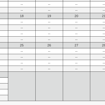
--
--
--
--
--
--
--
--
18
19
20
2
--
--
--
--
--
--
--
--
--
--
--
--
--
--
--
--
25
26
27
2
--
--
--
--
--
--
--
--
--
--
--
--
--
--
--
--