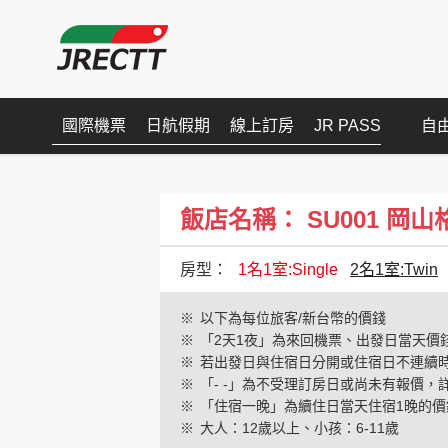
國際機票
日航假期
線上訂房
JR PASS
自
飯店名稱： SU001 岡山格蘭
房型：
1名1室:Single
2名1室:Twin
※
以下為每位旅客/新台幣的價錢
※
「2天1夜」為來回機票、出發日當天價
※
若出發日與住宿日分開或住宿日不連續
※
「- -」為不受理訂房日或尚未有報價，
※
「住宿一晚」為續住日當天住宿1晚的價
※
大人：12歲以上、小孩：6-11歲