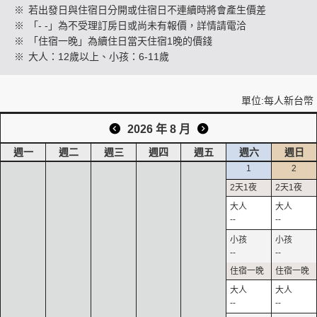
※
若出發日與住宿日分開或住宿日不連續時將會產生價差
※
「- -」為不受理訂房日或尚未有報價，詳情請電洽
※
「住宿一晚」為續住日當天住宿1晚的價錢
創造旅遊
※
大人：12歲以上、小孩：6-11歲
單位:每人新台幣
2026 年 8 月
週一
週二
週三
週四
週五
週六
週日
1
2
--
--
--
--
--
--