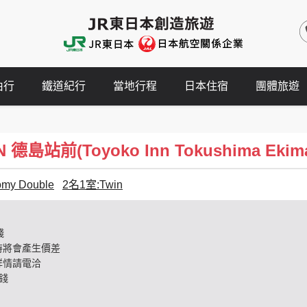
由行
鐵道紀行
當地行程
日本住宿
團體旅遊
德島站前(Toyoko Inn Tokushima Ekim
my Double
2名1室:Twin
錢
時將會產生價差
詳情請電洽
錢