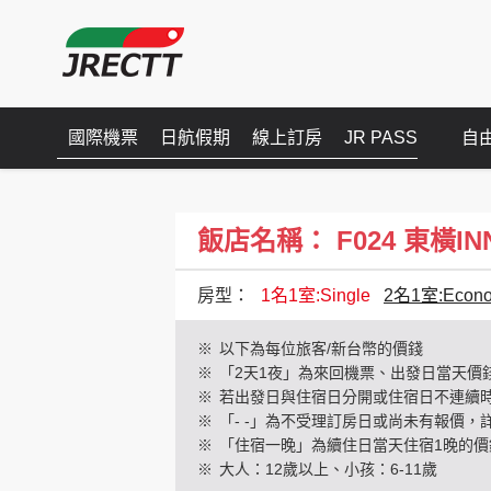
國際機票
日航假期
線上訂房
JR PASS
自
飯店名稱： F024 東橫INN 
房型：
1名1室:Single
2名1室:Econo
※
以下為每位旅客/新台幣的價錢
※
「2天1夜」為來回機票、出發日當天價
※
若出發日與住宿日分開或住宿日不連續
※
「- -」為不受理訂房日或尚未有報價，
※
「住宿一晚」為續住日當天住宿1晚的價
※
大人：12歲以上、小孩：6-11歲