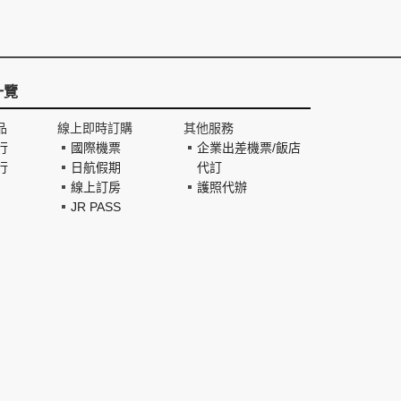
一覽
品
線上即時訂購
其他服務
行
國際機票
企業出差機票/飯店
行
日航假期
代訂
線上訂房
護照代辦
JR PASS