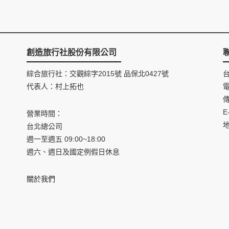
創造旅行社股份有限公司
綜合旅行社：交觀綜字2015號 品保北0427號
代表人：村上拓也
電
傳
E
營業時間：
台北總公司
週一至週五 09:00~18:00
週六、週日及國定例假日休息
關於我們