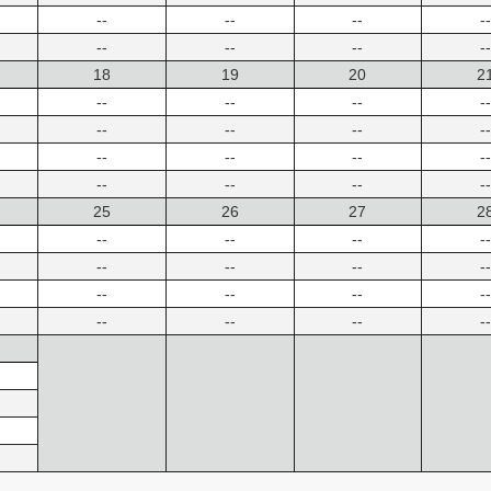
--
--
--
--
--
--
--
--
18
19
20
2
--
--
--
--
--
--
--
--
--
--
--
--
--
--
--
--
25
26
27
2
--
--
--
--
--
--
--
--
--
--
--
--
--
--
--
--