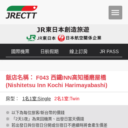
國際機票
日航假期
線上訂房
JR PASS
飯店名稱： F043 西鐵INN高知播磨屋橋
(Nishitetsu Inn Kochi Harimayabashi)
房型：
1名1室:Single
2名1室:Twin
※
以下為每位旅客/新台幣的價錢
※
「2天1夜」為來回機票、出發日當天價錢
※
若出發日與住宿日分開或住宿日不連續時將會產生價差