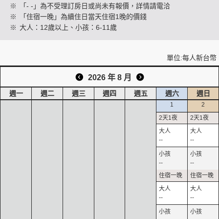
※
「- -」為不受理訂房日或尚未有報價，詳情請電洽
※
「住宿一晚」為續住日當天住宿1晚的價錢
※
大人：12歲以上、小孩：6-11歲
創造旅遊
單位:每人新台幣
2026 年 8 月
週一
週二
週三
週四
週五
週六
週日
1
2
--
--
--
--
--
--