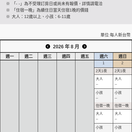
※
「- -」為不受理訂房日或尚未有報價，詳情請電洽
※
「住宿一晚」為續住日當天住宿1晚的價錢
※
大人：12歲以上、小孩：6-11歲
創造旅遊
單位:每人新台幣
2026 年 8 月
週一
週二
週三
週四
週五
週六
週日
1
2
--
--
--
--
--
--