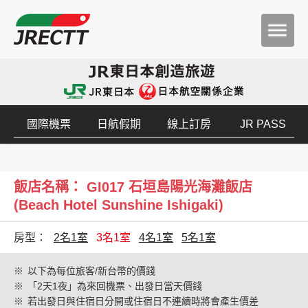
國際機票
日航假期
線上訂房
JR PASS
飯店名稱： GI017 石垣島陽光海灘飯店
(Beach Hotel Sunshine Ishigaki)
房型：
2名1室
3名1室
4名1室
5名1室
※
以下為每位旅客/新台幣的價錢
※
「2天1夜」為來回機票、出發日當天價錢
※
若出發日與住宿日分開或住宿日不連續時將會產生價差