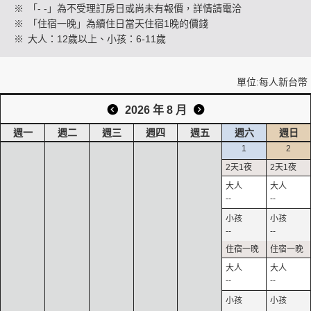
※
「- -」為不受理訂房日或尚未有報價，詳情請電洽
※
「住宿一晚」為續住日當天住宿1晚的價錢
※
大人：12歲以上、小孩：6-11歲
創造旅遊
單位:每人新台幣
2026 年 8 月
週一
週二
週三
週四
週五
週六
週日
1
2
--
--
--
--
--
--