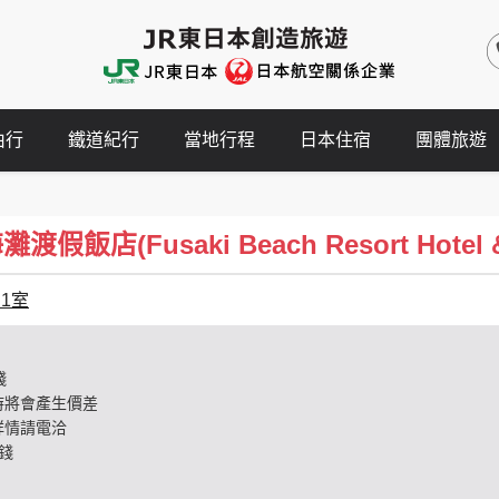
由行
鐵道紀行
當地行程
日本住宿
團體旅遊
飯店(Fusaki Beach Resort Hotel & 
名1室
錢
時將會產生價差
詳情請電洽
錢