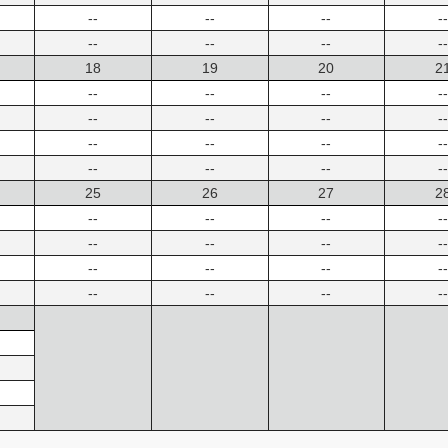
--
--
--
--
--
--
--
--
18
19
20
2
--
--
--
--
--
--
--
--
--
--
--
--
--
--
--
--
25
26
27
2
--
--
--
--
--
--
--
--
--
--
--
--
--
--
--
--