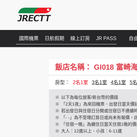
國際機票
日航假期
線上訂房
JR PASS
自
飯店名稱： GI018 富崎海灘渡假
房型：
2名1室
3名1室
4名1室
5
※
以下為每位旅客/新台幣的價錢
※
「2天1夜」為來回機票、出發日當天價
※
若出發日與住宿日分開或住宿日不連續
※
「- -」為不受理訂房日或尚未有報價，
※
「住宿一晚」為續住日當天住宿1晚的價
※
大人：12歲以上、小孩：6-11歲