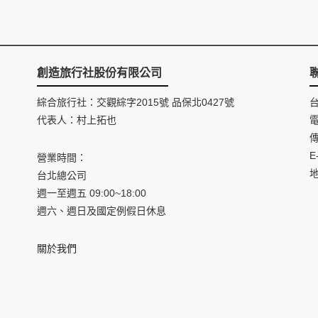
創造旅行社股份有限公司
綜合旅行社：交觀綜字2015號 品保北0427號
代表人：村上拓也
電
傳
E
營業時間：
台北總公司
週一至週五 09:00~18:00
週六、週日及國定例假日休息
關於我們