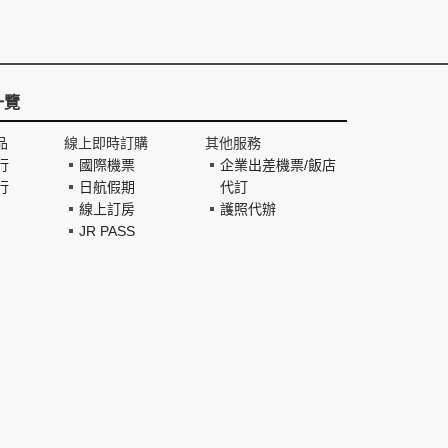
一覽
品
線上即時訂購
其他服務
行
國際機票
企業出差機票/飯店
行
日航假期
代訂
線上訂房
護照代辦
JR PASS