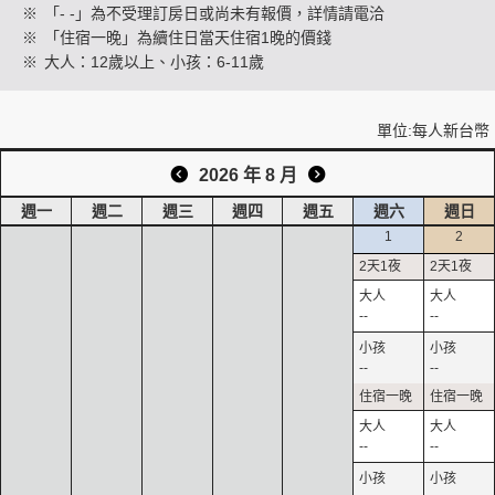
※
「- -」為不受理訂房日或尚未有報價，詳情請電洽
※
「住宿一晚」為續住日當天住宿1晚的價錢
※
大人：12歲以上、小孩：6-11歲
創造旅遊
單位:每人新台幣
2026 年 8 月
週一
週二
週三
週四
週五
週六
週日
1
2
--
--
--
--
--
--