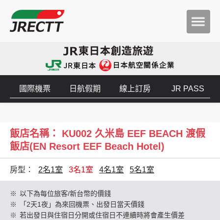
國際機票
日航假期
線上訂房
JR PASS
飯店名稱： KU002 久米島 EEF BEACH 渡假
飯店(EN Resort EEF Beach Hotel)
房型：
2名1室
3名1室
4名1室
5名1室
※
以下為每位旅客/新台幣的價錢
※
「2天1夜」為來回機票、出發日當天價錢
※
若出發日與住宿日分開或住宿日不連續時將會產生價差