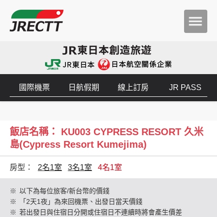
國際機票
日航假期
線上訂房
JR PASS
飯店名稱： KU003 CYPRESS RESORT 久米
島(Cypress Resort Kumejima)
房型：
2名1室
3名1室
4名1室
※
以下為每位旅客/新台幣的價錢
※
「2天1夜」為來回機票、出發日當天價錢
※
若出發日與住宿日分開或住宿日不連續時將會產生價差