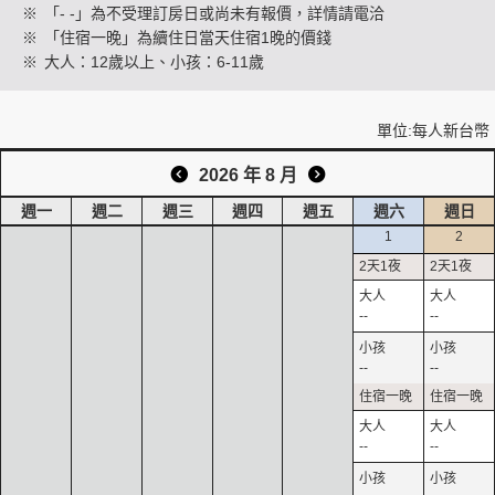
※
「- -」為不受理訂房日或尚未有報價，詳情請電洽
※
「住宿一晚」為續住日當天住宿1晚的價錢
※
大人：12歲以上、小孩：6-11歲
創造旅遊
單位:每人新台幣
2026 年 8 月
週一
週二
週三
週四
週五
週六
週日
1
2
--
--
--
--
--
--