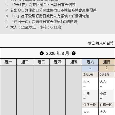
※
「2天1夜」為來回機票、出發日當天價錢
※
若出發日與住宿日分開或住宿日不連續時將會產生價差
※
「- -」為不受理訂房日或尚未有報價，詳情請電洽
創造旅遊
※
「住宿一晚」為續住日當天住宿1晚的價錢
※
大人：12歲以上、小孩：6-11歲
單位:每人新台幣
2026 年 8 月
週一
週二
週三
週四
週五
週六
週日
1
2
--
--
--
--