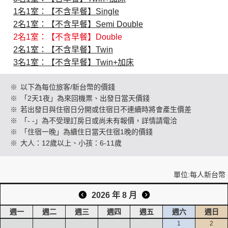
1名1室：【不含早餐】Single
2名1室：【不含早餐】Semi Double
創造旅遊
2名1室：【不含早餐】Double
2名1室：【不含早餐】Twin
3名1室：【不含早餐】Twin+加床
※
以下為每位旅客/新台幣的價錢
※
「2天1夜」為來回機票、出發日當天價錢
※
若出發日與住宿日分開或住宿日不連續時將會產生價差
※
「- -」為不受理訂房日或尚未有報價，詳情請電洽
※
「住宿一晚」為續住日當天住宿1晚的價錢
※
大人：12歲以上、小孩：6-11歲
單位:每人新台幣
2026 年 8 月
週一
週二
週三
週四
週五
週六
週日
1
2