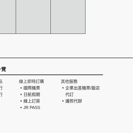
一覽
品
線上即時訂購
其他服務
行
國際機票
企業出差機票/飯店
行
日航假期
代訂
線上訂房
護照代辦
JR PASS