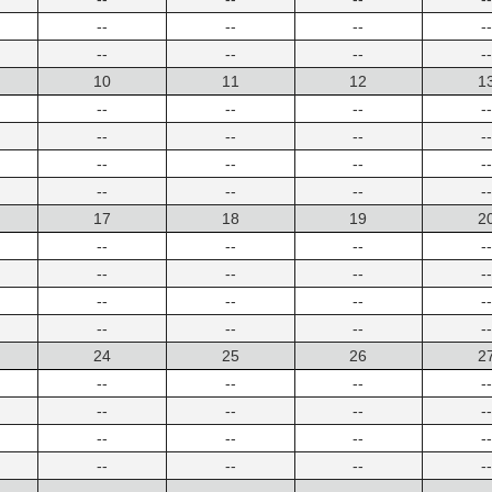
--
--
--
--
--
--
--
--
10
11
12
1
--
--
--
--
--
--
--
--
--
--
--
--
--
--
--
--
17
18
19
2
--
--
--
--
--
--
--
--
--
--
--
--
--
--
--
--
24
25
26
2
--
--
--
--
--
--
--
--
--
--
--
--
--
--
--
--