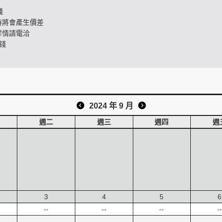
錢
時將會產生價差
詳情請電洽
錢
2024 年 9 月
週二
週三
週四
週
3
4
5
6
--
--
--
--
--
--
--
--