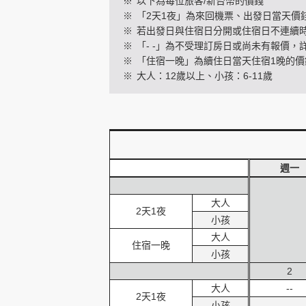
※
以下為每位旅客/新台幣的價錢
※
「2天1夜」為來回機票、出發日當天價
※
若出發日與住宿日分開或住宿日不連續
※
「- -」為不受理訂房日或尚未有報價，
創造旅遊
※
「住宿一晚」為續住日當天住宿1晚的價
※
大人：12歲以上、小孩：6-11歲
週一
大人
2天1夜
小孩
大人
住宿一晚
小孩
2
大人
--
2天1夜
小孩
--