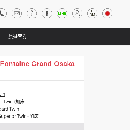
旅遊票券
ontaine Grand Osaka
in
 Twin+加床
d Twin
rior Twin+加床