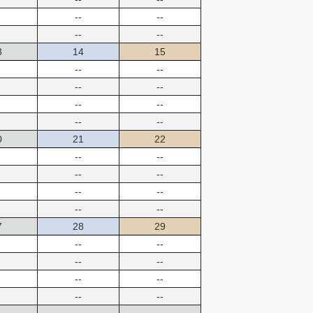
--
--
--
--
3
14
15
--
--
--
--
--
--
--
--
0
21
22
--
--
--
--
--
--
--
--
7
28
29
--
--
--
--
--
--
--
--