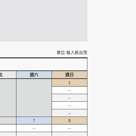
單位:每人新台幣
五
週六
週日
1
--
--
--
--
7
8
--
--
--
--