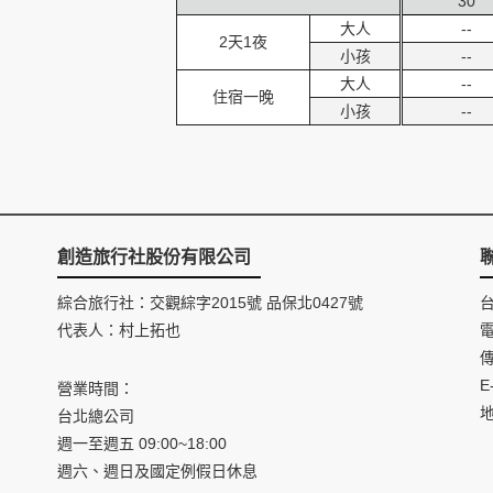
30
大人
--
2天1夜
小孩
--
大人
--
住宿一晚
小孩
--
創造旅行社股份有限公司
綜合旅行社：交觀綜字2015號 品保北0427號
代表人：村上拓也
電
傳
E
營業時間：
台北總公司
週一至週五 09:00~18:00
週六、週日及國定例假日休息