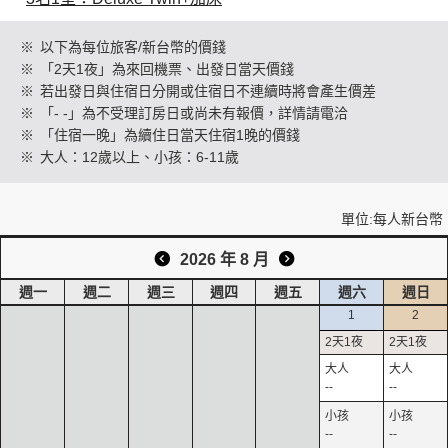
※
以下為每位旅客/新台幣的價錢
※
「2天1夜」為來回機票、出發日當天價錢
創造旅遊
※
若出發日與住宿日分開或住宿日不連續時將會產生價差
※
「- -」為不受理訂房日或尚未有報價，詳情請電洽
※
「住宿一晚」為續住日當天住宿1晚的價錢
※
大人：12歲以上、小孩：6-11歲
單位:每人新台幣
2026 年 8 月
週一
週二
週三
週四
週五
週六
週日
1
2
--
--
--
--