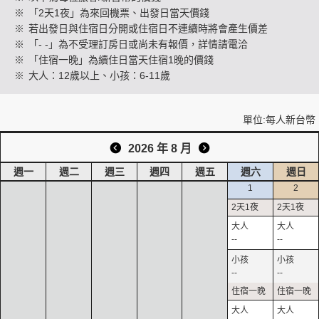
※
「2天1夜」為來回機票、出發日當天價錢
※
若出發日與住宿日分開或住宿日不連續時將會產生價差
※
「- -」為不受理訂房日或尚未有報價，詳情請電洽
創造旅遊
※
「住宿一晚」為續住日當天住宿1晚的價錢
※
大人：12歲以上、小孩：6-11歲
單位:每人新台幣
2026 年 8 月
週一
週二
週三
週四
週五
週六
週日
1
2
--
--
--
--