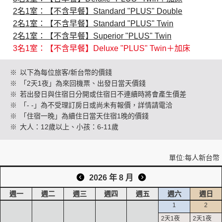
2名1室：【不含早餐】Standard "PLUS" Double
2名1室：【不含早餐】Standard "PLUS" Twin
創造旅遊
2名1室：【不含早餐】Superior "PLUS" Twin
3名1室：【不含早餐】Deluxe "PLUS" Twin＋加床
※
以下為每位旅客/新台幣的價錢
※
「2天1夜」為來回機票、出發日當天價錢
※
若出發日與住宿日分開或住宿日不連續時將會產生價差
※
「- -」為不受理訂房日或尚未有報價，詳情請電洽
※
「住宿一晚」為續住日當天住宿1晚的價錢
※
大人：12歲以上、小孩：6-11歲
單位:每人新台幣
2026 年 8 月
週一
週二
週三
週四
週五
週六
週日
1
2