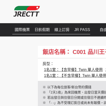
國際機票
日航假期
線上訂房
JR PASS
自
飯店名稱： C001 品川王子(Pr
房型：
1名1室：【含早餐】Twin 單人使用
1名1室：【不含早餐】Twin 單人使
※
以下為每位旅客/新台幣的價錢
※
「2天1夜」為來回機票、出發日當天價
※
若出發日與住宿日分開或住宿日不連續
※
「- -」為不受理訂房日或尚未有報價，