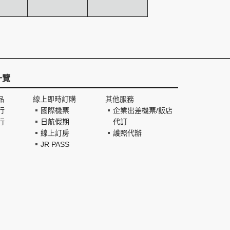
一覽
品
線上即時訂購
其他服務
行
國際機票
企業出差機票/飯店
行
日航假期
代訂
線上訂房
護照代辦
JR PASS