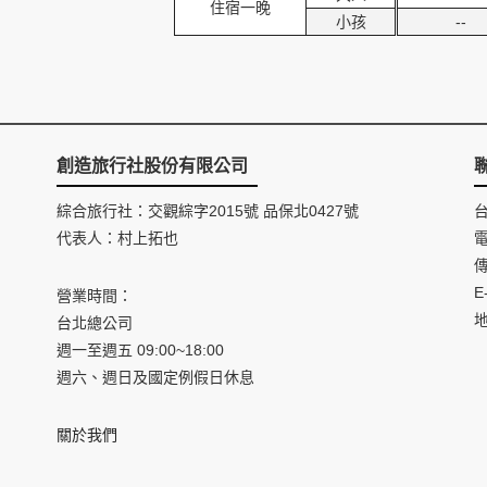
住宿一晚
小孩
--
創造旅行社股份有限公司
綜合旅行社：交觀綜字2015號 品保北0427號
代表人：村上拓也
電
傳
E
營業時間：
台北總公司
週一至週五 09:00~18:00
週六、週日及國定例假日休息
關於我們