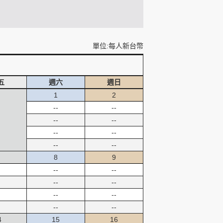
單位:每人新台幣
五
週六
週日
1
2
--
--
--
--
--
--
--
--
8
9
--
--
--
--
--
--
--
--
4
15
16