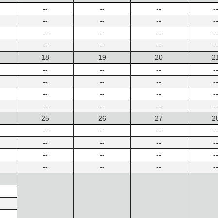
--
--
--
--
--
--
--
--
--
--
--
--
--
--
--
--
18
19
20
2
--
--
--
--
--
--
--
--
--
--
--
--
--
--
--
--
25
26
27
2
--
--
--
--
--
--
--
--
--
--
--
--
--
--
--
--