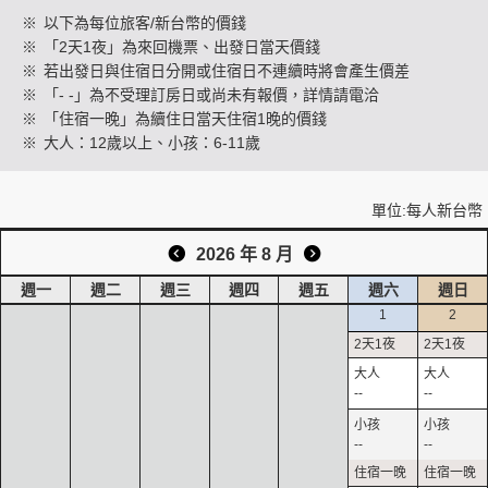
※
以下為每位旅客/新台幣的價錢
※
「2天1夜」為來回機票、出發日當天價錢
※
若出發日與住宿日分開或住宿日不連續時將會產生價差
創造旅遊
※
「- -」為不受理訂房日或尚未有報價，詳情請電洽
※
「住宿一晚」為續住日當天住宿1晚的價錢
※
大人：12歲以上、小孩：6-11歲
單位:每人新台幣
2026 年 8 月
週一
週二
週三
週四
週五
週六
週日
1
2
--
--
--
--