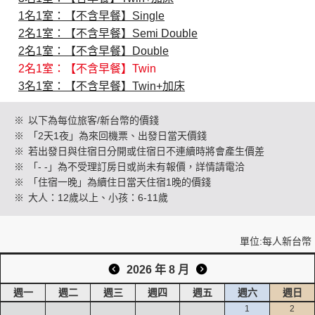
1名1室：【不含早餐】Single
2名1室：【不含早餐】Semi Double
創造旅遊
2名1室：【不含早餐】Double
2名1室：【不含早餐】Twin
3名1室：【不含早餐】Twin+加床
※
以下為每位旅客/新台幣的價錢
※
「2天1夜」為來回機票、出發日當天價錢
※
若出發日與住宿日分開或住宿日不連續時將會產生價差
※
「- -」為不受理訂房日或尚未有報價，詳情請電洽
※
「住宿一晚」為續住日當天住宿1晚的價錢
※
大人：12歲以上、小孩：6-11歲
單位:每人新台幣
2026 年 8 月
週一
週二
週三
週四
週五
週六
週日
1
2