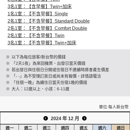
3名1室：【含早餐】Twin+加床
1名1室：【不含早餐】Single
創造旅遊
2名1室：【不含早餐】Standard Double
2名1室：【不含早餐】Comfort Double
2名1室：【不含早餐】Twin
3名1室：【不含早餐】Twin+加床
※
以下為每位旅客/新台幣的價錢
※
「2天1夜」為來回機票、出發日當天價錢
※
若出發日與住宿日分開或住宿日不連續時將會產生價差
※
「- -」為不受理訂房日或尚未有報價，詳情請電洽
※
「住宿一晚」為續住日當天住宿1晚的價錢
※
大人：12歲以上、小孩：6-11歲
單位:每人新台幣
2024 年 12 月
週一
週二
週三
週四
週五
週六
週日