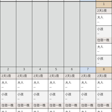
1
--
--
--
--
2
3
4
5
6
7
8
--
--
--
--
--
--
--
--
--
--
--
--
--
--