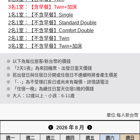
3名1室：【含早餐】Twin+加床
1名1室：【不含早餐】Single
創造旅遊
2名1室：【不含早餐】Standard Double
2名1室：【不含早餐】Comfort Double
2名1室：【不含早餐】Twin
3名1室：【不含早餐】Twin+加床
※
以下為每位旅客/新台幣的價錢
※
「2天1夜」為來回機票、出發日當天價錢
※
若出發日與住宿日分開或住宿日不連續時將會產生價差
※
「- -」為不受理訂房日或尚未有報價，詳情請電洽
※
「住宿一晚」為續住日當天住宿1晚的價錢
※
大人：12歲以上、小孩：6-11歲
單位:每人新台幣
2026 年 8 月
週一
週二
週三
週四
週五
週六
週日