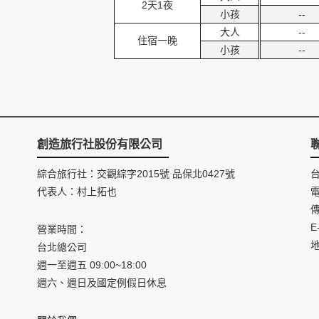
2天1夜
小孩
--
大人
--
住宿一晚
小孩
--
創造旅行社股份有限公司
綜合旅行社：交觀綜字2015號 品保北0427號
代表人：村上拓也
電
傳
E
營業時間：
台北總公司
週一至週五 09:00~18:00
週六、週日及國定例假日休息