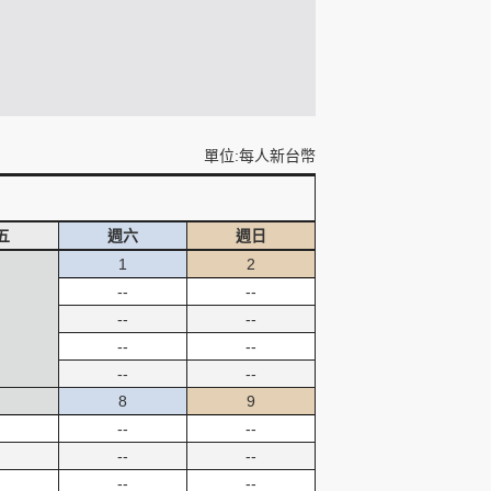
單位:每人新台幣
五
週六
週日
1
2
--
--
--
--
--
--
--
--
8
9
--
--
--
--
--
--