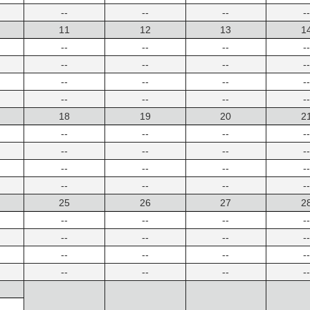
--
--
--
--
11
12
13
1
--
--
--
--
--
--
--
--
--
--
--
--
--
--
--
--
18
19
20
2
--
--
--
--
--
--
--
--
--
--
--
--
--
--
--
--
25
26
27
2
--
--
--
--
--
--
--
--
--
--
--
--
--
--
--
--