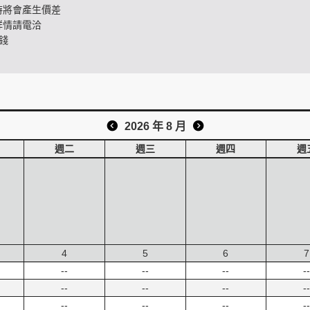
時將會產生價差
詳情請電洽
錢
2026 年 8 月
週二
週三
週四
週
4
5
6
7
--
--
--
--
--
--
--
--
--
--
--
--