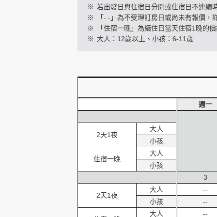
※
若出發日與住宿日分開或住宿日不連續
※
「- -」為不受理訂房日或尚未有報價，
※
「住宿一晚」為續住日當天住宿1晚的價
創造旅遊
※
大人：12歲以上、小孩：6-11歲
週一
大人
2天1夜
小孩
大人
住宿一晚
小孩
3
大人
--
2天1夜
小孩
--
大人
--