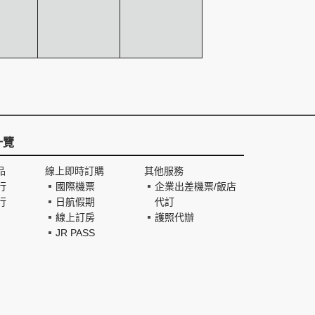
一覽
品
線上即時訂購
其他服務
行
國際機票
企業出差機票/飯店
行
日航假期
代訂
線上訂房
護照代辦
JR PASS