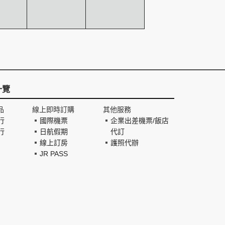
一覽
品
線上即時訂購
其他服務
行
國際機票
企業出差機票/飯店
行
日航假期
代訂
線上訂房
護照代辦
JR PASS