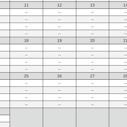
11
12
13
1
--
--
--
--
--
--
--
--
--
--
--
--
--
--
--
--
18
19
20
2
--
--
--
--
--
--
--
--
--
--
--
--
--
--
--
--
25
26
27
2
--
--
--
--
--
--
--
--
--
--
--
--
--
--
--
--