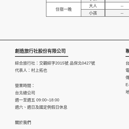
大人
--
住宿一晚
小孩
--
創造旅行社股份有限公司
綜合旅行社：交觀綜字2015號 品保北0427號
代表人：村上拓也
電
傳
E
營業時間：
台北總公司
週一至週五 09:00~18:00
週六、週日及國定例假日休息
關於我們