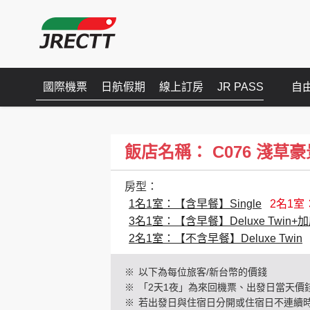
國際機票
日航假期
線上訂房
JR PASS
自
飯店名稱： C076 淺草豪景(A
房型：
1名1室：【含早餐】Single
2名1室
3名1室：【含早餐】Deluxe Twin+
2名1室：【不含早餐】Deluxe Twin
※
以下為每位旅客/新台幣的價錢
※
「2天1夜」為來回機票、出發日當天價
※
若出發日與住宿日分開或住宿日不連續