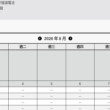
詳情請電洽
錢
2026 年 8 月
週二
週三
週四
週
4
5
6
7
--
--
--
--
--
--
--
--
--
--
--
--
--
--
--
--