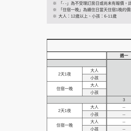
※
「- -」為不受理訂房日或尚未有報價，
※
「住宿一晚」為續住日當天住宿1晚的價
※
大人：12歲以上、小孩：6-11歲
創造旅遊
週一
大人
2天1夜
小孩
大人
住宿一晚
小孩
3
大人
--
2天1夜
小孩
--
大人
--
住宿一晚
小孩
--