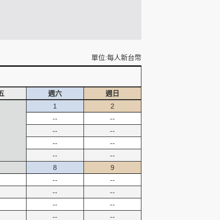
單位:每人新台幣
五
週六
週日
1
2
--
--
--
--
--
--
--
--
8
9
--
--
--
--
--
--
--
--