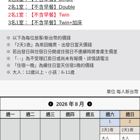
2名1室：【不含早餐】Double
2名1室：【不含早餐】Twin
創造旅遊
3名1室：【不含早餐】Twin+加床
※
以下為每位旅客/新台幣的價錢
※
「2天1夜」為來回機票、出發日當天價錢
※
若出發日與住宿日分開或住宿日不連續時將會產生價差
※
「- -」為不受理訂房日或尚未有報價，詳情請電洽
※
「住宿一晚」為續住日當天住宿1晚的價錢
※
大人：12歲以上、小孩：6-11歲
單位:每人新台幣
2026 年 8 月
週一
週二
週三
週四
週五
週六
週日
1
2