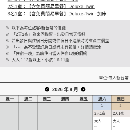
2名1室：【含免費簡易早餐】Deluxe-Twin
3名1室：【含免費簡易早餐】Deluxe-Twin+加床
創造旅遊
※
以下為每位旅客/新台幣的價錢
※
「2天1夜」為來回機票、出發日當天價錢
※
若出發日與住宿日分開或住宿日不連續時將會產生價差
※
「- -」為不受理訂房日或尚未有報價，詳情請電洽
※
「住宿一晚」為續住日當天住宿1晚的價錢
※
大人：12歲以上、小孩：6-11歲
單位:每人新台幣
2026 年 8 月
週一
週二
週三
週四
週五
週六
週日
1
2
--
--