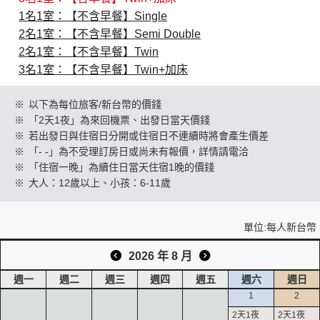
1名1室：【不含早餐】Single
2名1室：【不含早餐】Semi Double
創造旅遊
2名1室：【不含早餐】Twin
3名1室：【不含早餐】Twin+加床
※
以下為每位旅客/新台幣的價錢
※
「2天1夜」為來回機票、出發日當天價錢
※
若出發日與住宿日分開或住宿日不連續時將會產生價差
※
「- -」為不受理訂房日或尚未有報價，詳情請電洽
※
「住宿一晚」為續住日當天住宿1晚的價錢
※
大人：12歲以上、小孩：6-11歲
單位:每人新台幣
2026 年 8 月
週一
週二
週三
週四
週五
週六
週日
1
2