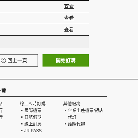
查看
查看
查看
回上一頁
開始訂購
一覽
品
線上即時訂購
其他服務
行
國際機票
企業出差機票/飯店
行
日航假期
代訂
線上訂房
護照代辦
JR PASS