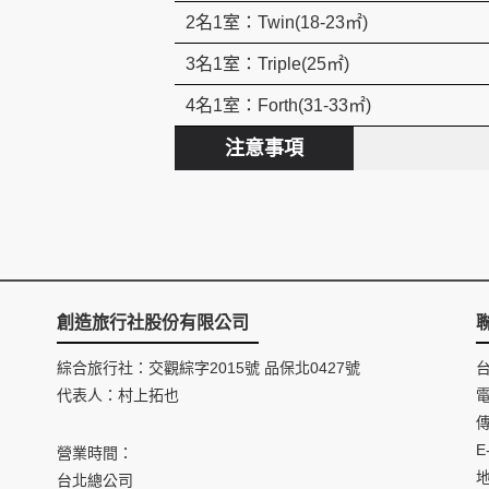
2名1室：Twin(18-23㎡)
3名1室：Triple(25㎡)
4名1室：Forth(31-33㎡)
注意事項
創造旅行社股份有限公司
綜合旅行社：交觀綜字2015號 品保北0427號
代表人：村上拓也
電
傳
E
營業時間：
台北總公司