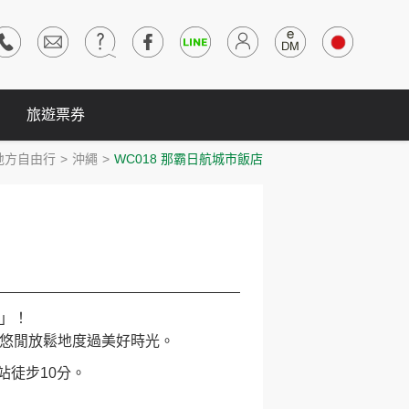
旅遊票券
地方自由行
沖繩
WC018 那霸日航城市飯店
」！
悠閒放鬆地度過美好時光。
站徒步10分。