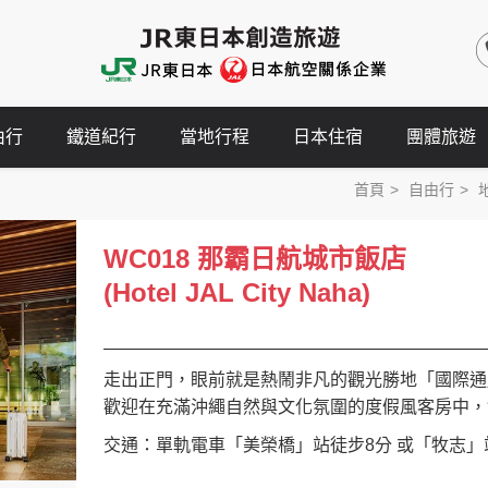
由行
鐵道紀行
當地行程
日本住宿
團體旅遊
首頁
自由行
WC018 那霸日航城市飯店
(Hotel JAL City Naha)
走出正門，眼前就是熱鬧非凡的觀光勝地「國際通
歡迎在充滿沖繩自然與文化氛圍的度假風客房中，
交通：單軌電車「美榮橋」站徒步8分 或「牧志」