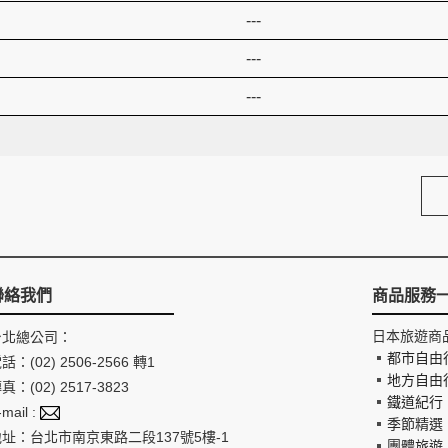
---
---
---
聯絡我們
商品服務
日本旅遊商
台北總公司：
都市自由
話：(02) 2506-2566 轉1
地方自由
真：(02) 2517-3823
鐵道紀行
-mail :
季節精選
地址：台北市南京東路二段137號5樓-1
團體旅遊