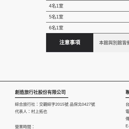
4名1室
5名1室
6名1室
注意事項
本館與別館皆
創造旅行社股份有限公司
綜合旅行社：交觀綜字2015號 品保北0427號
代表人：村上拓也
電
傳
E
營業時間：