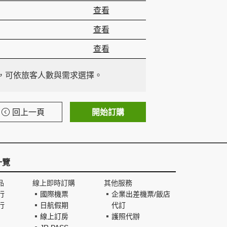
查看
查看
查看
，可依旅客人數與需求選擇。
回上一頁
開始訂購
一覽
品
線上即時訂購
其他服務
行
國際機票
企業出差機票/飯店
行
日航假期
代訂
線上訂房
護照代辦