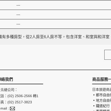
---
---
---
備有多種房型，從2人房至6人房不等，包含洋室、和室與和洋室
聯絡我們
商品服務
日本旅遊商
台北總公司：
都市自由
話：(02) 2506-2566 轉1
地方自由
真：(02) 2517-3823
鐵道紀行
-mail :