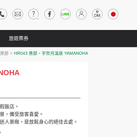
旅遊票券
山黑部
HR043 黑部‧宇奈月溫泉 YAMANOHA
NOHA
假飯店。
景，備受旅客喜愛。
迷人景緻，是放鬆身心的絕佳去處。
。