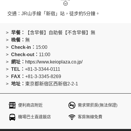
車往返飯店與迪士尼度假區。
※接駁車採預約制，名額有限，額滿時無法搭乘。退房
交通：JR山手線「新宿」站，徒步約5分鐘。
當日恕無法搭乘回程接駁車。
早餐：
【含早餐】自助餐【不含早餐】無
晚餐：
無
Check-in：
15:00
Check-out：
11:00
網址：
https://www.keioplaza.co.jp/
TEL：
+81-3-3344-0111
FAX：
+81-3-3345-8269
地址：
東京都新宿区西新宿2-2-1
便利商店附近
需求禁菸房(無法保證)
機場巴士直達飯店
客房無線免費