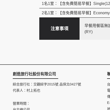
1名1室：【含免費簡易早餐】Single(12
2名1室：【含免費簡易早餐】Economy Do
早餐用餐區無
注意事項
(RY)
創造旅行社股份有限公司
綜合旅行社：交觀綜字2015號 品保北0427號
代表人：村上拓也
電
傳
E
營業時間：
台北總公司