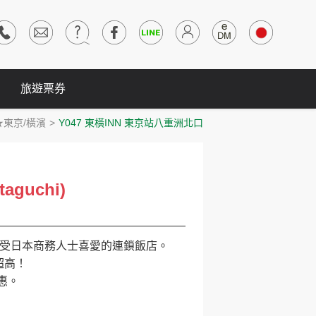
旅遊票券
★東京/橫濱
Y047 東橫INN 東京站八重洲北口
taguchi)
受日本商務人士喜愛的連鎖飯店。
超高！
惠。