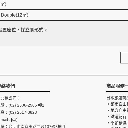
㎡)
uble(12㎡)
設置座位，採立食形式。
聯絡我們
商品服務
日本旅遊商
台北總公司：
都市自由
話：(02) 2506-2566 轉1
地方自由
真：(02) 2517-3823
鐵道紀行
-mail :
季節精選
地址：台北市南京東路二段137號5樓-1