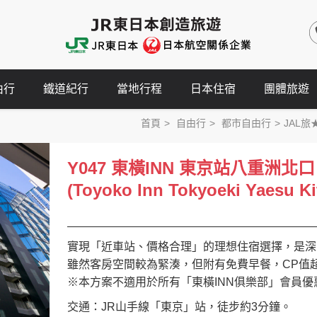
由行
鐵道紀行
當地行程
日本住宿
團體旅遊
首頁
自由行
都市自由行
JAL旅
Y047 東橫INN 東京站八重洲北口
(Toyoko Inn Tokyoeki Yaesu Ki
實現「近車站、價格合理」的理想住宿選擇，是深
雖然客房空間較為緊湊，但附有免費早餐，CP值
※本方案不適用於所有「東橫INN俱樂部」會員優
交通：JR山手線「東京」站，徒步約3分鐘。