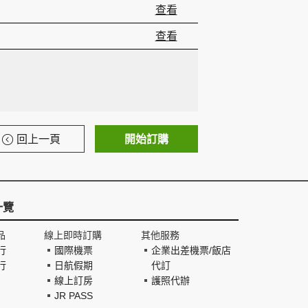
查看
查看
回上一頁
開始訂購
一覽
品
線上即時訂購
其他服務
行
國際機票
企業出差機票/飯店
行
日航假期
代訂
線上訂房
護照代辦
JR PASS