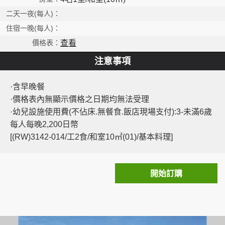
查看
注意事項
·含早晚餐
·價格表內無顯示價格之日期均無法受理
·幼兒設施使用費(不佔床.無餐食.飯店現場支付):3-未滿6歲
每人每晚2,200日幣
[(RW)3142-014/工2食/和室10㎡(01)/基本料理]
開始訂購