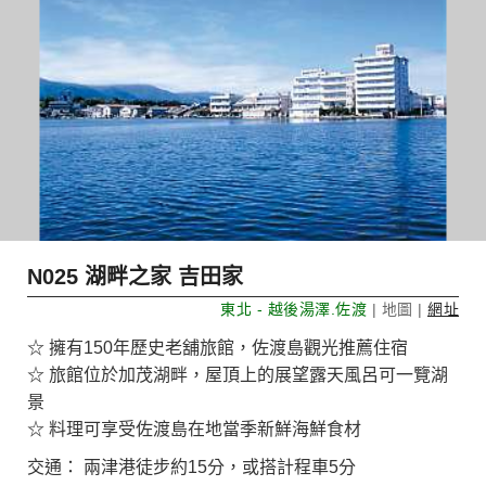
N025 湖畔之家 吉田家
東北 - 越後湯澤.佐渡
| 地圖 |
網址
☆ 擁有150年歷史老舖旅館，佐渡島觀光推薦住宿
☆ 旅館位於加茂湖畔，屋頂上的展望露天風呂可一覽湖
景
☆ 料理可享受佐渡島在地當季新鮮海鮮食材
交通： 兩津港徒步約15分，或搭計程車5分