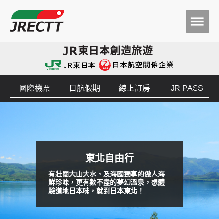
國際機票
日航假期
線上訂房
JR PASS
東北自由行
有壯闊大山大水，及海國獨享的傲人海
鮮珍味，更有數不盡的夢幻溫泉，想體
驗道地日本味，就到日本東北！