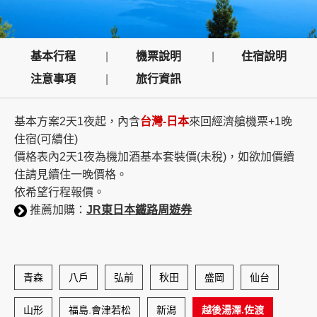
創造旅遊
基本行程
機票說明
住宿說明
注意事項
旅行資訊
基本方案2天1夜起，內含
台灣-日本
來回經濟艙機票+1晚
住宿(可續住)
價格表內2天1夜為機加酒基本套裝價(未稅)，如欲加價續
住請見續住一晚價格。
依希望行程報價。
推薦加購：
JR東日本鐵路周遊券
青森
八戶
弘前
秋田
盛岡
仙台
山形
福島.會津若松
新潟
越後湯澤.佐渡