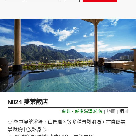
N024 雙葉飯店
東北 - 越後湯澤.佐渡
| 地圖 |
網址
☆ 空中展望浴場、山景風呂等多種景觀浴場，在自然美
景環繞中放鬆身心