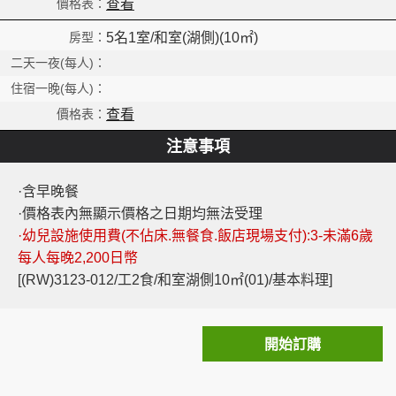
查看
5名1室/和室(湖側)(10㎡)
查看
注意事項
·含早晚餐
·價格表內無顯示價格之日期均無法受理
·幼兒設施使用費(不佔床.無餐食.飯店現場支付):3-未滿6歲
每人每晚2,200日幣
[(RW)3123-012/工2食/和室湖側10㎡(01)/基本料理]
開始訂購