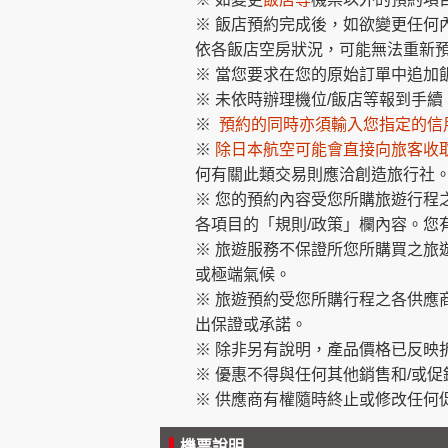
※ 飯店預約完成後，如欲變更任何
依各飯店空房狀況，可能無法重新
※ 當您要求在您的原始訂單中追加
※ 未依時辦理機位/飯店等報到手
※
預約的同時亦須輸入您指定的信
※
除日本航空可能會直接向旅客收
何有關此類交易則應洽創造旅行社。
※ 您的預約內容受您所購旅遊行程
各項目的「規則/政策」欄內容。您
※ 旅遊服務不保證所您所購買之旅
或極端氣候。
※ 旅遊預約受您所購行程之各供應
出保證或承諾。
※ 除非另有說明，產品價格已反映
※ 優惠不得與任何其他銷售和/或
※ 供應商有權隨時終止或修改任
機票說明