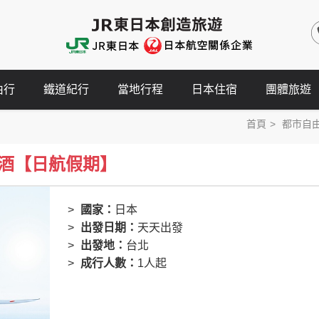
由行
鐵道紀行
當地行程
日本住宿
團體旅遊
首頁
都市自
酒【日航假期】
國家：
日本
出發日期：
天天出發
出發地：
台北
成行人數：
1人起