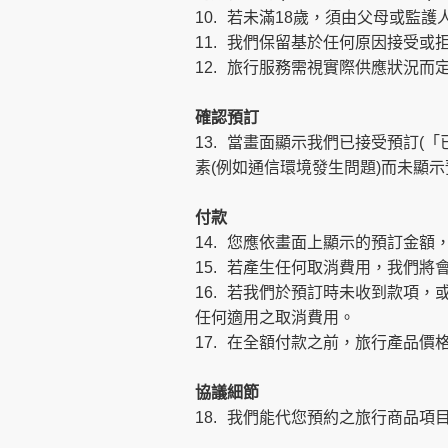
10.
若未滿18歲，須由父母或監護人
11.
我們保留基於任何原因接受或
12.
旅行服務需視實際供應狀況而
確認預訂
13.
當畫面顯示我們已接受預訂(「
素(例如通信環境發生問題)而未顯
付款
14.
您應依畫面上顯示的預訂金額
15.
若產生任何取消費用，我們將
16.
若我們於預訂時未收到款項，
任何適用之取消費用。
17.
在全額付款之前，旅行產品價
協議細節
18.
我們能代您預約之旅行商品項