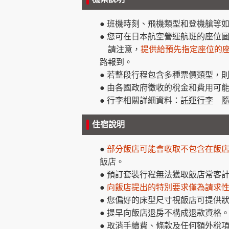
● 班機時刻、飛機類型和登機艙等
● 您可在日本航空營運航班的座位圖
請注意，
提供給預先指定座位的
路報到。
● 若整段行程包含多種票價類型，
● 由各國政府徵收的稅金和費用可
● 行李相關詳細資料：
託運行李
住宿說明
●
部分飯店可能會收取不包含在飯店
飯店。
● 預訂套裝行程無法獲取飯店常客
●
向飯店提出的特別要求僅為請求
● 您偏好的床型尺寸視飯店可提供
● 提早向飯店退房不構成退款資格
● 取消手續費、條款及任何額外稅