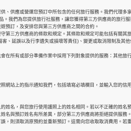
提供、供應或營運您預訂中所包含的任何旅行服務。我們代理多
商品。我們為您提供旅行社服務，讓您獲得第三方供應商的旅行服
旅遊預訂，及安排您與第三方供應商之間的合約。
遵守第三方供應商的條款和規定。其條款和規定可能包括有關其
傷害、延誤以及行李遺失或損壞等責任)、變更或取消限制及其
能會在所有或部分準備作業中採用下列對象提供的服務：其他旅
按照網站上的指示通知我們，包括填寫必填欄目，並輸入您的信
入的姓名，與您旅行使用護照上的姓名相同。若以不正確的姓名
之姓名與預訂姓名有所差異，部分第三方供應商將拒絕提供服務
有誤，則須取消原預約並重新預訂。這需向您收取取消費用。若
。