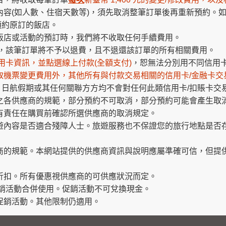
內容(如人數、住宿天數等)，須先取消整筆訂單後再重新預約。
預約原訂的飯店。
飯店或活動的預訂時，我們將不收取任何手續費用。
續，該筆訂單將不予以退費，且不退還該訂單的所有相關費用。
用卡資訊，並點選線上付款(全額支付)
，恕無法分別用不同信用
取機票變更費用外，其他所有與付款交易相關的信用卡/金融卡交
日航假期或其任何關聯方方均不會對任何此類信用卡/扣賬卡交
之各供應商的規範，部分預約不可取消，部分預約可能會產生取
有責任在購買前確認所選供應商的取消規定。
遊內容是否適合殘障人士。旅遊服務也不保證您的旅行地點是否
商的規範。本網站提供的供應商資訊與說明應屬準確可信，但提
折扣。所有優惠視供應商的可供應狀況而定。
促銷活動合併使用。促銷活動不可兌換現金。
何促銷活動。其他限制仍適用。