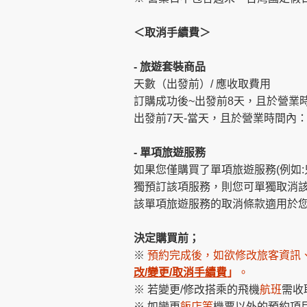
＜取消手續費＞
- 旅遊套裝商品
天數（出發前）/ 應收取費用
訂購成功後~出發前8天，且於營業時間
出發前7天-當天，且於營業時間內：
- 單項旅遊服務
如果您僅購買了單項旅遊服務(例如
獨預訂該項服務，則您可單獨取消
該單項旅遊服務的取消條款適用於您
決定購買前；
※
預約完成後，如欲修改旅客資訊
改/變更/取消手續費
」
。
※ 若變更/修改搭乘的飛機
航班
需收
※ 如變更
飯店等
機票以外的預約項