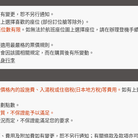
如有變更，恕不另行通知。
上選擇喜歡的座位 (部份訂位艙等除外) 。
座位數有限
。如無法於航班座位圖上選擇座位，請在辦理登機手續
則適用最嚴格的票價規則。
能會因該國相關規定，而在購買後有所變動。
隨身行李
價格內的設施費、入湯稅或住宿稅(日本地方稅)等費用。
如有上
計劃點數。
性質，不保證能予以滿足。
狀況而定，不保證能滿足您的要求。
。
項、費用及附加費如有變更，恕不另行通知；有關條款及款項亦