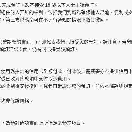
完成預訂。恕不接受 18 歲以下人士單獨預訂。
拒絕任何人預訂的權利，包括我們判斷為確保他人舒適、便利或
定，第三方供應商可在不另行通知的情況下將其撤回。
已確認預約畫面」)，即代表我們已接受您的預訂。請注意，若
示預訂確認畫面，仍視同已接受該預訂。
，使用您指定的信用卡全額付款，付款後無需簽署亦不提供信用
會從已收到的款項中支付取消費用。
或於收到後又經撤回，我們可能取消您的預訂，並依本條款與規
格均非保證價格。
目，為預訂確認畫面上所指定之預約項目。