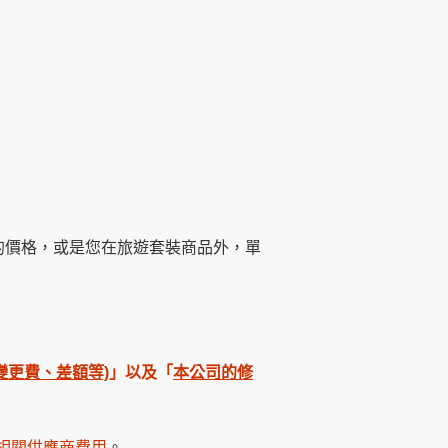
務的價格，或是您在旅遊套裝商品外，單
/變更費、差額等)
」以及「
本公司的修
及相關供應商費用
。