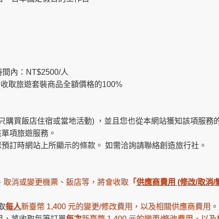
內：NT$2500/人
收取旅遊套裝商品全額價格的100%
:只購買飯店住宿或當地活動) ，並且您也從本網站獲知該項服
該單項旅遊服務。
預訂時網站上所顯示的條款。 如需洽詢請聯絡創造旅行社。
、取消或變更機票、飯店等，將會收取
「
供應商費用 (修改/取消
取
每人
新臺幣 1,400 元的變更/修改費用，以及相關供應商費用
。
目，將收取每筆訂單
每次
新臺幣 1,400 元的變更/修改費用，以