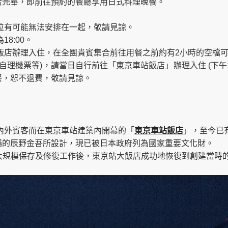
合完畢，即前往預約的餐廳享用日式料理晚餐。
位有可能無法安排在一起，敬請見諒。
8:00。
飯店辦理入住，在全團貴賓集合前往用餐之前約有2小時的空檔
自理機票等)，請當日自行前往「東京車站飯店」辦理入住 (下午1
餐，恕不退費，敬請見諒。
國內外賓客而在東京車站建築內開幕的「
東京車站飯店
」，至今已
稱的辰野金吾所設計，現已被日本政府列為國家重要文化財。
久的大規模保存及修復工作後，東京站大飯店成功地恢復到創建當時