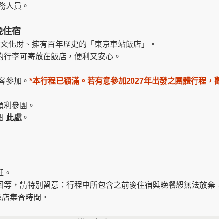
務人員。
晚
住宿
文化財、擁有百年歷史的「東京車站飯店」。
行李可寄放在飯店，便利又安心。
客參加。
*
本行程已額滿。若有意參加2027年出發之團體行程，
順利參團。
閱
此處
。
班。
延回等，請特別留意：行程中所包含之前後住宿與晚餐恕無法放棄
飯店集合時間
。