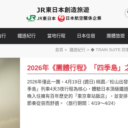
由行
鐵道紀行
當地行程
日本住宿
團體旅遊
首頁
鐵道紀行
◆ TRAIN SUITE 
2026年《團體行程》「四季島」
2026年僅此一團，4月19日 (週日) 桃園／松
季島」列車4天3夜行程為核心，體驗日本頂級鐵
晚入住擁有百年歷史的「東京車站飯店」，並安排
節奏從容而舒適。〈旅行期間：4/19～4/24〉