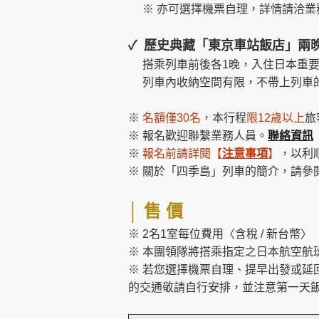
※ 亦可選擇機票自理，詳情請洽業
✓
歷史典藏
「東京車站飯店」
兩
搭乘列車前後各1晚，入住日本重要
列車內收納空間有限，不帶上列車的
※
名額僅30名，
本行程
限12歲以上
旅
※ 報名歡迎聯繫業務人員。
聯絡資訊
※
報名前請詳閱
【
注意事項
】
，以利
※ 關於「四季島」列車的簡介，請參
│
售 價
※ 2名1室每位費用〈含稅 / 新台幣〉
※ 本團領隊將搭乘指定之日本航空航
※ 若您選擇機票自理、提早出發或
的交通敬請自行安排，
並注意第一天