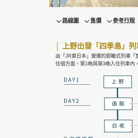
路線圖
售價
參考行程
創造旅遊
│ 上野出發「四季島」
由「JR東日本」營運的郵輪式列車「
住宿方面，第1晚與第3晚入住列車內