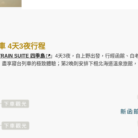
列車
4天3夜行程
TRAIN SUITE 四季島
」4天3夜，自上野出發，行經函館、白
，盡享寢台列車的極致體驗；第2晚則安排下榻北海道溫泉旅館