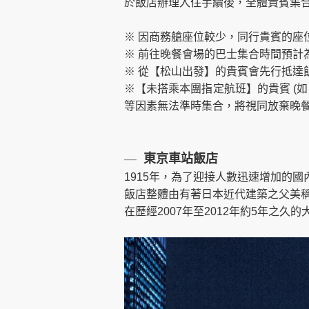
於飯店辦理入住手續後，全體貴賓集
※ 因商務艙座位較少，同行貴賓的座
※ 前往晚餐會場的巴士集合時間預計為1
※ 從【松山出發】的貴賓會先行抵達
※【未搭乘本團指定航班】的貴賓 (如
等因素無法準時集合，將視同放棄晚
―
東京車站飯店
1915年，為了迎接人數迅速增加的
飯店整體由有著日本近代建築之父美
在歷經2007年至2012年約5年之