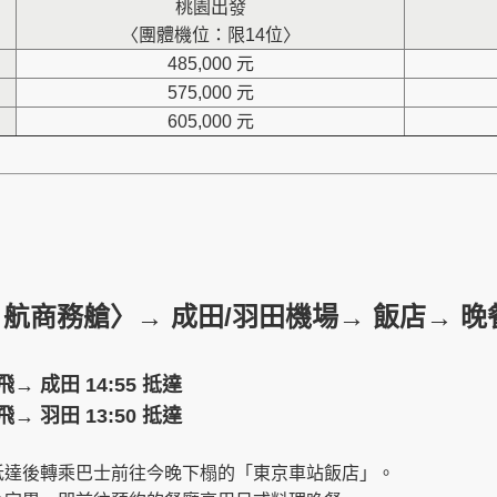
桃園出發
〈團體機位：限14位〉
485,000 元
575,000 元
605,000 元
航商務艙〉→ 成田/羽田機場→ 飯店→ 晚
起飛→ 成田 14:55 抵達
起飛→ 羽田 13:50 抵達
抵達後轉乘巴士前往今晚下榻的「東京車站飯店」。