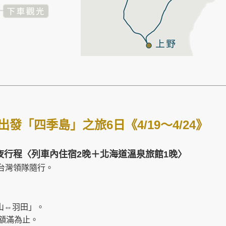
) 出發「四季島」之旅6日《4/19～4/24》
夜行程
〈列車內住宿2晚＋北海道溫泉旅館1晚〉
台灣領隊隨行。
山⇔羽田」。
額滿為止。