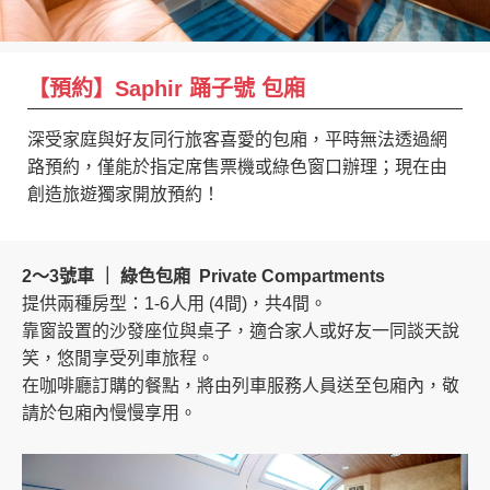
創造旅遊
【預約】Saphir 踊子號 包廂
深受家庭與好友同行旅客喜愛的包廂，平時無法透過網
路預約，僅能於指定席售票機或綠色窗口辦理；現在由
創造旅遊獨家開放預約！
2～3號車 ｜ 綠色包廂 Private Compartments
提供兩種房型：1-6人用 (4間)，共4間。
靠窗設置的沙發座位與桌子，適合家人或好友一同談天說
笑，悠閒享受列車旅程。
在咖啡廳訂購的餐點，將由列車服務人員送至包廂內，敬
請於包廂內慢慢享用。