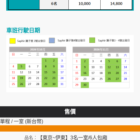
車班行駛日期
售價
單程 / 一室 (新台幣)
【東京~伊東】3名一室/6人包廂