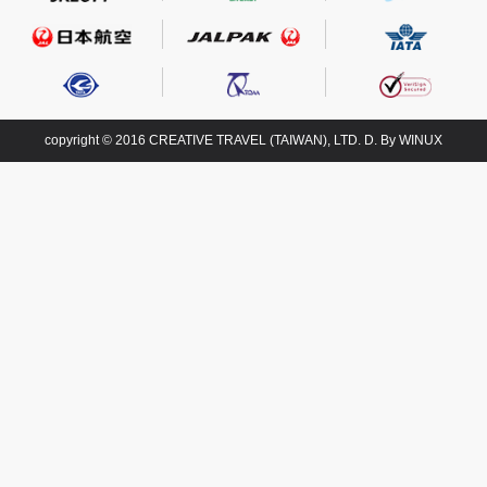
創造旅遊
copyright © 2016 CREATIVE TRAVEL (TAIWAN), LTD. D. By
WINUX