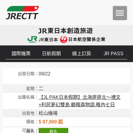
國際機票
日航假期
線上訂房
JR PASS
09/22
二
【JL PAK日本假期】北海道道北～禮文
+利尻夢幻雙島.鶴雅森物語.稚內七日
松山機場
$ 97,900 起
報名