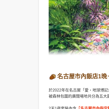
名古屋市內飯店1晚
於2022年在名古屋「愛・地球博
被森林包圍的廣闊場地共分為五大
2天1夜套裝內含
「名古屋市內指定