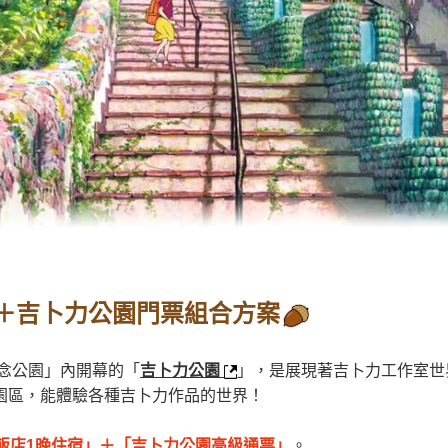
＋吉卜力公園門票組合方案
記念公園」內開幕的「
吉卜力公園
」，是展現著吉卜力工作室世
園區，能體驗各種吉卜力作品的世界！
飯店1晚住宿」＋「吉卜力公園高級通票」
。