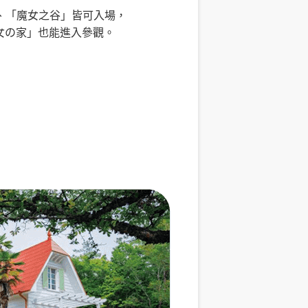
、「魔女之谷」皆可入場，
女の家」也能進入參觀。