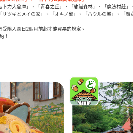
吉卜力大倉庫」、「青春之丘」、「龍貓森林」、「魔法村莊」
「サツキとメイの家」、「オキノ邸」、「ハウルの城」、「魔
必受限入園日2個月前起才能買票的規定。
約！