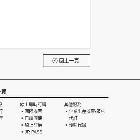
回上一頁
一覽
品
線上即時訂購
其他服務
行
國際機票
企業出差機票/飯店
行
日航假期
代訂
線上訂房
護照代辦
JR PASS