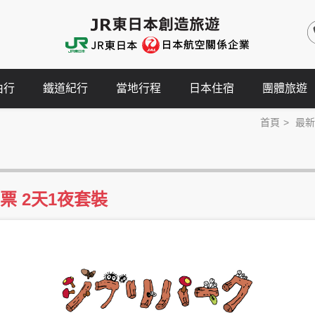
由行
鐵道紀行
當地行程
日本住宿
團體旅遊
首頁
最新
 2天1夜套裝
© Studio Ghibli 提前入手《吉卜力公園》門票！目前開放至2026年12月底前的預約，欲購從速!