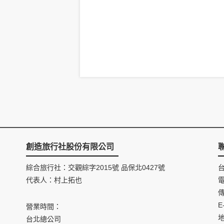
創造旅行社股份有限公司
綜合旅行社：交觀綜字2015號 品保北0427號
代表人：村上拓也
電
傳
E
營業時間：
台北總公司