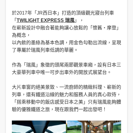
於2017年「JR西日本」打造的頂級觀光寢台列車
「
TWILIGHT EXPRESS 瑞風
」，
在嶄新設計中融合著能夠讓心放鬆的「懷舊・摩登」
為概念，
以內斂的墨綠為基本色調，用金色勾勒出流線，呈現
了專屬於瑞風列車低調的華麗。
作為「瑞風」象徵的頭尾兩節觀景車廂，設有日本三
大豪華列車中唯一可步出車外的開放式展望台。
大片車窗的絕美景致、一流廚師的精緻料理、嶄新的
列車，還有鐵道沿線的魅力和服務人員的真心款待，
「搭乘移動中的飯店感受日本之美」只有瑞風能夠體
驗的優雅鐵道之旅，現在跟我們一起出發吧！