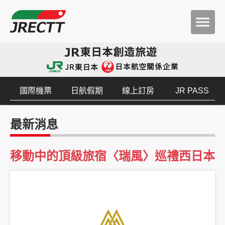
國際機票
日航假期
線上訂房
JR PASS
最新消息
移動中的頂級旅宿〈瑞風〉巡禮西日本
2026/11/17桃園出發「瑞風之旅5日」，內含京都出發「瑞風列車」3天2夜，周遊岡山～島根
～鳥取。