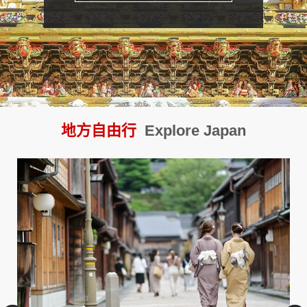
【東武鐵道】日光 ‧ 鬼怒川
地方自由行
Explore Japan