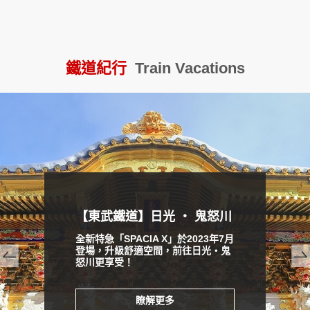
日航 x 品川王子
J
鐵道紀行
Train Vacations
prev
next
【東武鐵道】日光 ‧ 鬼怒川
全新特急「SPACIA X」於2023年7月
登場，升級舒適空間，前往日光・鬼
怒川更享受！
瞭解更多