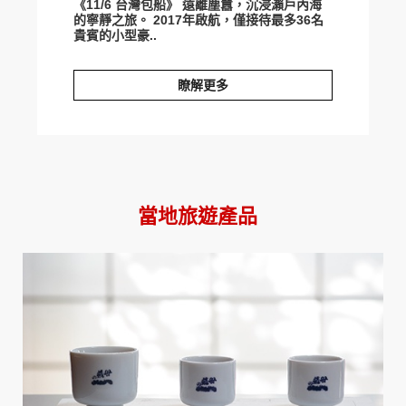
《11/6 台灣包船》 遠離塵囂，沉浸瀨戶內海
的寧靜之旅。 2017年啟航，僅接待最多36名
貴賓的小型豪..
瞭解更多
秋日漫旅。瀨戶內海「guntu」自由行
當地旅遊產品
prev
next