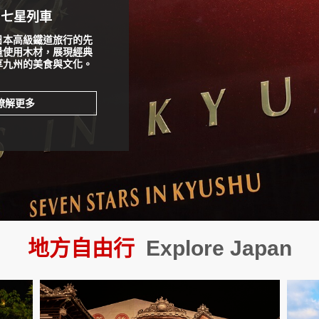
】七星列車
】日光 ‧ 鬼怒川
日本高級鐵道旅行的先
IA X」於2023年7月
量使用木材，展現經典
適空間，前往日光・鬼
享九州的美食與文化。
瞭解更多
瞭解更多
地方自由行
Explore Japan