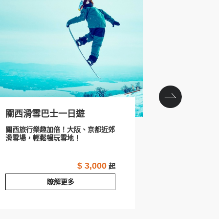
next
關西滑雪巴士一日遊
GALA SU
關西旅行樂趣加倍！大阪、京都近郊
GALA不只
滑雪場，輕鬆暢玩雪地！
GALA創造最
$ 3,000
起
瞭解更多