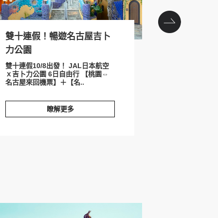
雙十連假！暢遊名古屋吉卜
西武獅隊球
力公園
道1日券
雙十連假10/8出發！ JAL日本航空
西武獅熱血開
ｘ吉卜力公園 6日自由行 【桃園⇔
驗！ 2026
名古屋來回機票】＋【名..
＋西武鐵道1日
瞭解更多
連假！暢遊名古屋吉卜力公園
西武獅隊球賽門票＋