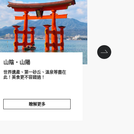
山陰‧山陽
沖繩
世界遺產、第一砂丘、溫泉等盡在
與日本本島截
此！美食更不容錯過！
土文化，悠閒
立刻出國度假
瞭解更多
‧山陽
沖繩