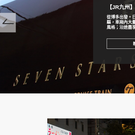
【JR九州
【東武鐵道
從博多出發。
全新特急「SPAC
驅，車廂內大
登場，升級舒
風格；沿途盡
怒川更享受！
【JR九州】七星列車
【東武鐵道】日光 ‧ 鬼怒川