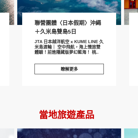
聯營團體〈日本假期〉沖繩
＋久米島雙島5日
JTA 日本越洋航空 x KUME LINE 久
米島渡輪｜ 空中飛航，海上慢旅雙
體驗！前進隱藏版夢幻藍海！ 桃..
瞭解更多
聯營團體〈日本假期〉沖繩＋久米島雙島5日
雙十
當地旅遊產品