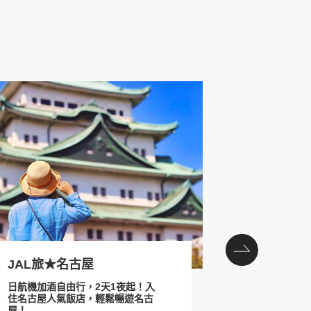
滑雪巴士一日遊
GALA SUMMER PA
next
JAL旅★名古屋
日航 x 
日航機加酒自由行，2天1夜起！入
在東京都內也
住名古屋人氣飯店，輕鬆暢遊名古
台場、有明地
屋！
店！