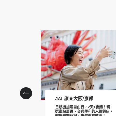
清酒民俗文化博物館
prev
JAL旅★大阪/京都
日航機加酒自由行，2天1夜起！精
選車站周邊、交通便利的人氣飯店，
輕鬆規劃行程，暢遊更有效率！