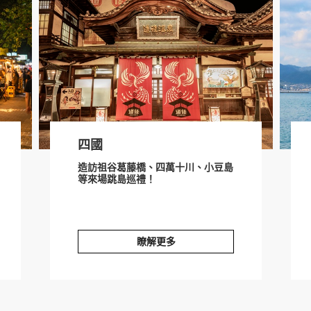
四國
造訪祖谷葛藤橋、四萬十川、小豆島
等來場跳島巡禮！
瞭解更多
四國
山陰