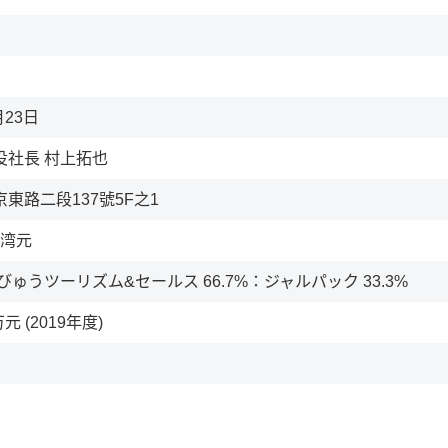
月23日
役社長 村上拓也
東路二段137號5F之1
台湾元
びゅうツーリズム&セールス 66.7%：ジャルパック 33.3%
万元 (2019年度)