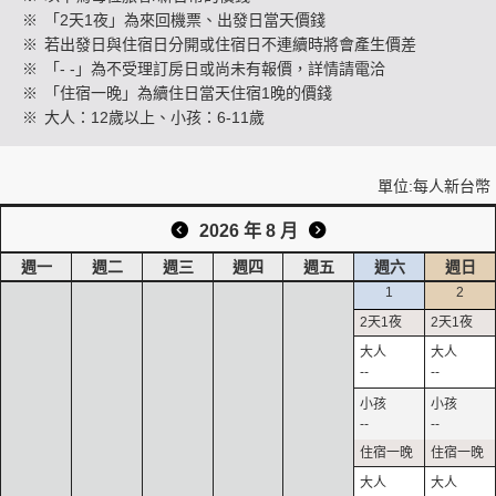
※
「2天1夜」為來回機票、出發日當天價錢
※
若出發日與住宿日分開或住宿日不連續時將會產生價差
※
「- -」為不受理訂房日或尚未有報價，詳情請電洽
創造旅遊
※
「住宿一晚」為續住日當天住宿1晚的價錢
※
大人：12歲以上、小孩：6-11歲
單位:每人新台幣
2026 年 8 月
週一
週二
週三
週四
週五
週六
週日
1
2
--
--
--
--