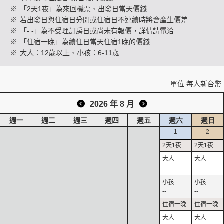
※
「2天1夜」為來回機票、出發日當天價錢
※
若出發日與住宿日分開或住宿日不連續時將會產生價差
※
「- -」為不受理訂房日或尚未有報價，詳情請電洽
創造旅遊
※
「住宿一晚」為續住日當天住宿1晚的價錢
※
大人：12歲以上、小孩：6-11歲
單位:每人新台幣
2026 年 8 月
週一
週二
週三
週四
週五
週六
週日
1
2
--
--
--
--