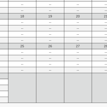
--
--
--
--
--
--
--
--
18
19
20
2
--
--
--
--
--
--
--
--
--
--
--
--
--
--
--
--
25
26
27
2
--
--
--
--
--
--
--
--
--
--
--
--
--
--
--
--