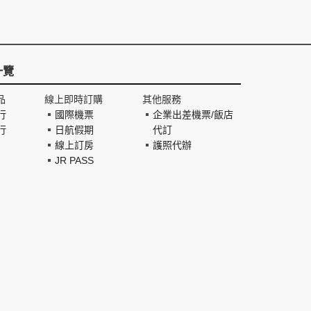
一覽
品
線上即時訂購
其他服務
行
國際機票
企業出差機票/飯店
行
日航假期
代訂
線上訂房
護照代辦
JR PASS