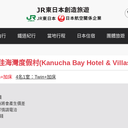
由行
鐵道紀行
當地行程
日本住宿
團體旅遊
度假村(Kanucha Bay Hotel & Villa
n+加床
4名1室：Twin+加床
錢
時將會產生價差
詳情請電洽
錢