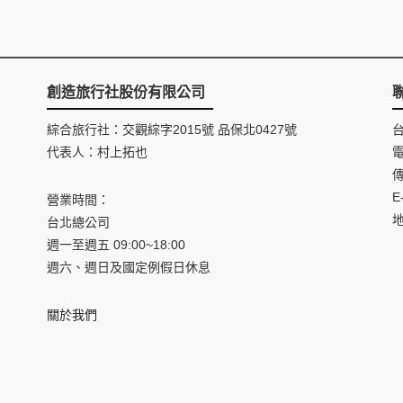
創造旅行社股份有限公司
綜合旅行社：交觀綜字2015號 品保北0427號
代表人：村上拓也
電
傳
E
營業時間：
台北總公司
週一至週五 09:00~18:00
週六、週日及國定例假日休息
關於我們