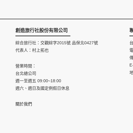
創造旅行社股份有限公司
綜合旅行社：交觀綜字2015號 品保北0427號
代表人：村上拓也
電
傳
E
營業時間：
台北總公司
週一至週五 09:00~18:00
週六、週日及國定例假日休息
關於我們