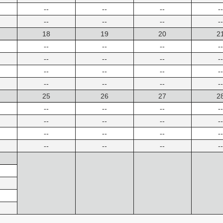
--
--
--
--
--
--
--
--
18
19
20
2
--
--
--
--
--
--
--
--
--
--
--
--
--
--
--
--
25
26
27
2
--
--
--
--
--
--
--
--
--
--
--
--
--
--
--
--