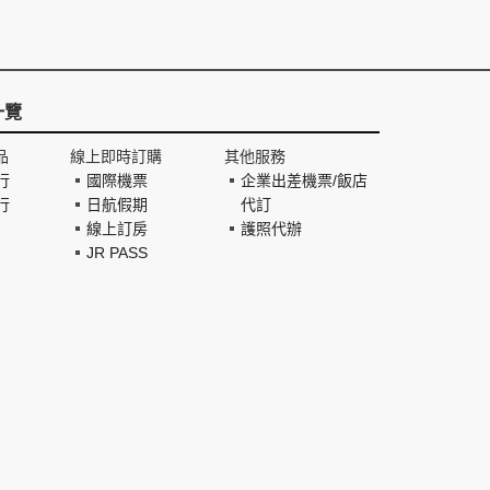
一覽
品
線上即時訂購
其他服務
行
國際機票
企業出差機票/飯店
行
日航假期
代訂
線上訂房
護照代辦
JR PASS