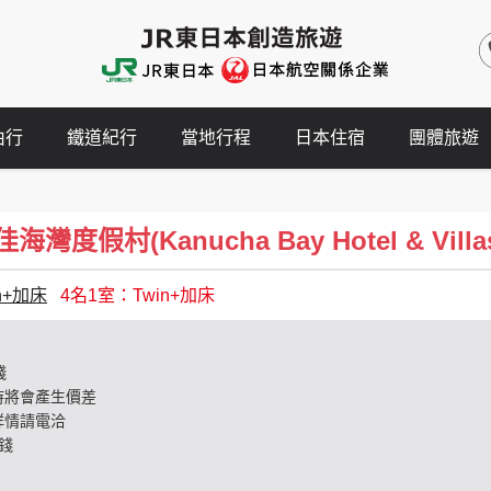
由行
鐵道紀行
當地行程
日本住宿
團體旅遊
度假村(Kanucha Bay Hotel & Villa
n+加床
4名1室：Twin+加床
錢
時將會產生價差
詳情請電洽
錢