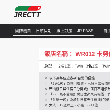
國際機票
日航假期
線上訂房
JR PASS
自
飯店名稱： WR012 卡努佳海灣
房型：
2名1室：Twin
3名1室：Twi
※
以下為每位旅客/新台幣的價錢
※
「2天1夜」為來回機票、出發日當天價
※
若出發日與住宿日分開或住宿日不連續
※
「- -」為不受理訂房日或尚未有報價，
※
「住宿一晚」為續住日當天住宿1晚的價
※
大人：12歲以上、小孩：6-11歲