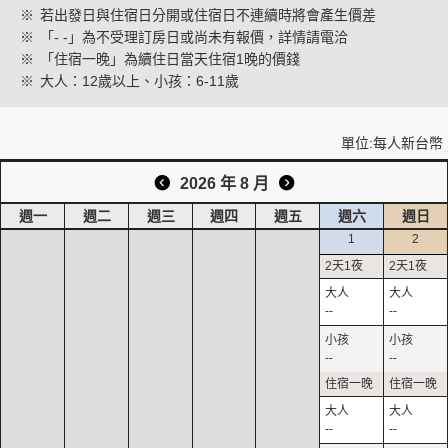
※
若出發日與住宿日分開或住宿日不連續時將會產生價差
※
「- -」為不受理訂房日或尚未有報價，詳情請電洽
※
「住宿一晚」為續住日當天住宿1晚的價錢
創造旅遊
※
大人：12歲以上、小孩：6-11歲
單位:每人新台幣
2026 年 8 月
週一
週二
週三
週四
週五
週六
週日
1
2
--
--
--
--
--
--