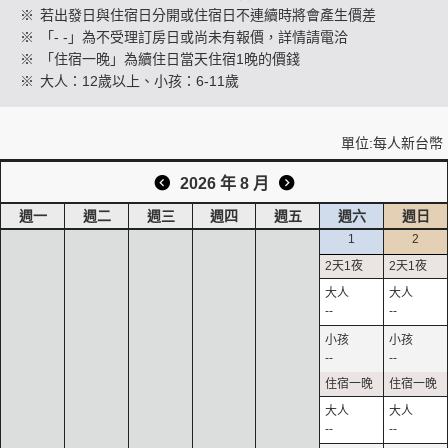
※
若出發日與住宿日分開或住宿日不連續時將會產生價差
※
「- -」為不受理訂房日或尚未有報價，詳情請電洽
※
「住宿一晚」為續住日當天住宿1晚的價錢
創造旅遊
※
大人：12歲以上、小孩：6-11歲
單位:每人新台幣
2026 年 8 月
週一
週二
週三
週四
週五
週六
週日
1
2
--
--
--
--
--
--