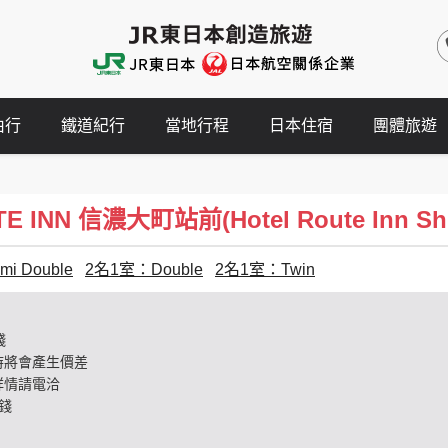
由行
鐵道紀行
當地行程
日本住宿
團體旅遊
INN 信濃大町站前(Hotel Route Inn Shin
i Double
2名1室：Double
2名1室：Twin
錢
時將會產生價差
詳情請電洽
錢