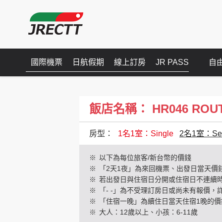
國際機票
日航假期
線上訂房
JR PASS
自
飯店名稱： HR046 ROUTE 
房型：
1名1室：Single
2名1室：Sem
※
以下為每位旅客/新台幣的價錢
※
「2天1夜」為來回機票、出發日當天價
※
若出發日與住宿日分開或住宿日不連續
※
「- -」為不受理訂房日或尚未有報價，
※
「住宿一晚」為續住日當天住宿1晚的價
※
大人：12歲以上、小孩：6-11歲