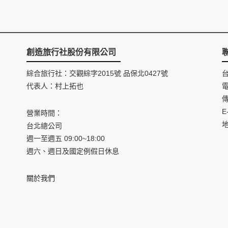
創造旅行社股份有限公司
綜合旅行社：交觀綜字2015號 品保北0427號
代表人：村上拓也
電
傳
E
營業時間：
台北總公司
週一至週五 09:00~18:00
週六、週日及國定例假日休息
關於我們