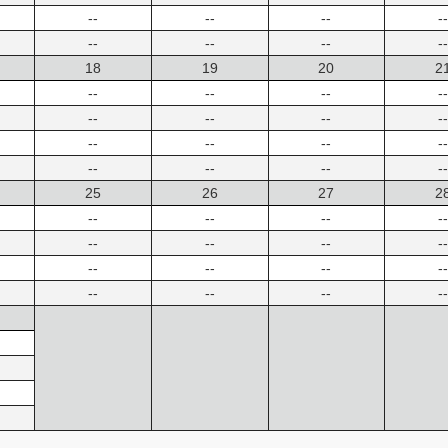
--
--
--
--
--
--
--
--
18
19
20
2
--
--
--
--
--
--
--
--
--
--
--
--
--
--
--
--
25
26
27
2
--
--
--
--
--
--
--
--
--
--
--
--
--
--
--
--