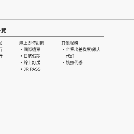
一覽
品
線上即時訂購
其他服務
行
國際機票
企業出差機票/飯店
行
日航假期
代訂
線上訂房
護照代辦
JR PASS